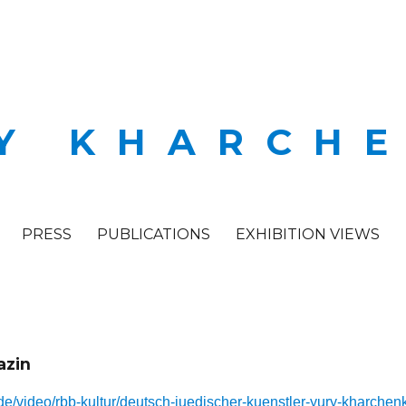
Y KHARCH
PRESS
PUBLICATIONS
EXHIBITION VIEWS
azin
e/video/rbb-kultur/deutsch-juedischer-kuenstler-yury-kharchen