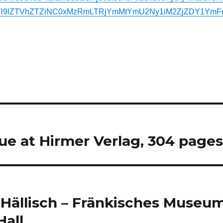
JiYl9lZTVhZTZiNC0xMzRmLTRjYmMtYmU2Ny1iM2ZjZDY1YmF
e at Hirmer Verlag, 304 pages
 Hällisch – Fränkisches Museum
all