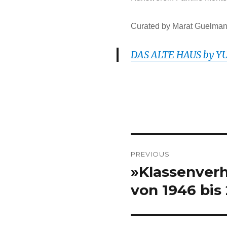
Curated by Marat Guelma
DAS ALTE HAUS by 
Post
PREVIOUS
navigation
»Klassenverh
Previous
post:
von 1946 bis 